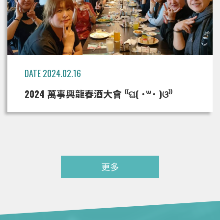
DATE 2024.02.16
2024 萬事興龍春酒大會 ⁽⁽ଘ( ˙꒳˙ )ଓ⁾⁾
更多